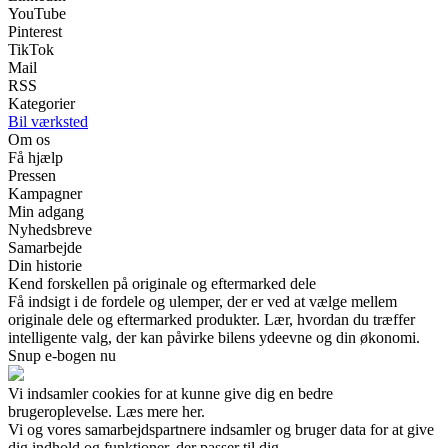
YouTube
Pinterest
TikTok
Mail
RSS
Kategorier
Bil værksted
Om os
Få hjælp
Pressen
Kampagner
Min adgang
Nyhedsbreve
Samarbejde
Din historie
Kend forskellen på originale og eftermarked dele
Få indsigt i de fordele og ulemper, der er ved at vælge mellem
originale dele og eftermarked produkter. Lær, hvordan du træffer
intelligente valg, der kan påvirke bilens ydeevne og din økonomi.
Snup e-bogen nu
Vi indsamler cookies for at kunne give dig en bedre
brugeroplevelse. Læs mere her.
Vi og vores samarbejdspartnere indsamler og bruger data for at give
dig indhold og funktioner, der passer til dig