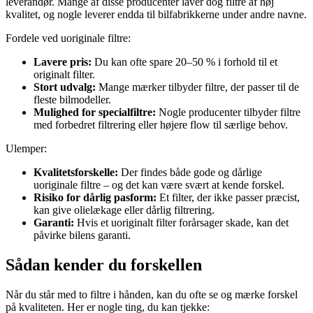
leverandør. Mange af disse producenter laver dog filtre af høj
kvalitet, og nogle leverer endda til bilfabrikkerne under andre navne.
Fordele ved uoriginale filtre:
Lavere pris:
Du kan ofte spare 20–50 % i forhold til et
originalt filter.
Stort udvalg:
Mange mærker tilbyder filtre, der passer til de
fleste bilmodeller.
Mulighed for specialfiltre:
Nogle producenter tilbyder filtre
med forbedret filtrering eller højere flow til særlige behov.
Ulemper:
Kvalitetsforskelle:
Der findes både gode og dårlige
uoriginale filtre – og det kan være svært at kende forskel.
Risiko for dårlig pasform:
Et filter, der ikke passer præcist,
kan give olielækage eller dårlig filtrering.
Garanti:
Hvis et uoriginalt filter forårsager skade, kan det
påvirke bilens garanti.
Sådan kender du forskellen
Når du står med to filtre i hånden, kan du ofte se og mærke forskel
på kvaliteten. Her er nogle ting, du kan tjekke: