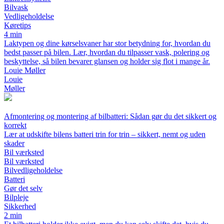
Bilvask
Vedligeholdelse
Køretips
4 min
Laktypen og dine kørselsvaner har stor betydning for, hvordan du
bedst passer på bilen. Lær, hvordan du tilpasser vask, polering og
beskyttelse, så bilen bevarer glansen og holder sig flot i mange år.
Louie Møller
Louie
Møller
Afmontering og montering af bilbatteri: Sådan gør du det sikkert og
korrekt
Lær at udskifte bilens batteri trin for trin – sikkert, nemt og uden
skader
Bil værksted
Bil værksted
Bilvedligeholdelse
Batteri
Gør det selv
Bilpleje
Sikkerhed
2 min