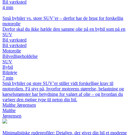
Bil værksted
4 min
Små bybiler vs. store SUV’er – derfor har de brug for forskellig
motorolie
Derfor skal du ikke hælde den samme olie på en bybil som på en
SUV
Bil værksted
Bil værksted
Motorolie
Bilvedligeholdelse
SUV
Bybil
Bilpleje
7 min
Små bybiler og store SUV’er stiller vidt forskellige krav til
motorolien. Få styr på, hvorfor motorens størrelse, belastning og
kørselsmønster har betydning for valget af olie – og hvordan du
vælger den rigtige type til netop din bil.
Malthe Jørgensen
Malthe
Jørgensen
Minimalistiske rudeprofiler: Detaljen, der giver din bil et moderne