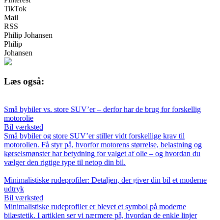
TikTok
Mail
RSS
Philip Johansen
Philip
Johansen
Læs også:
Små bybiler vs. store SUV’er – derfor har de brug for forskellig
motorolie
Bil værksted
Små bybiler og store SUV’er stiller vidt forskellige krav til
motorolien. Få styr på, hvorfor motorens størrelse, belastning og
kørselsmønster har betydning for valget af olie – og hvordan du
vælger den rigtige type til netop din bil.
Minimalistiske rudeprofiler: Detaljen, der giver din bil et moderne
udtryk
Bil værksted
Minimalistiske rudeprofiler er blevet et symbol på moderne
bilæstetik. I artiklen ser vi nærmere på, hvordan de enkle linjer