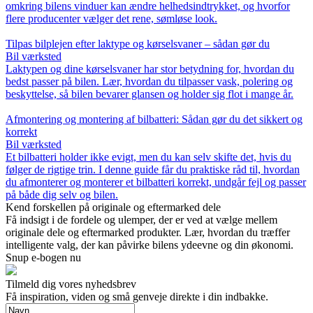
omkring bilens vinduer kan ændre helhedsindtrykket, og hvorfor
flere producenter vælger det rene, sømløse look.
Tilpas bilplejen efter laktype og kørselsvaner – sådan gør du
Bil værksted
Laktypen og dine kørselsvaner har stor betydning for, hvordan du
bedst passer på bilen. Lær, hvordan du tilpasser vask, polering og
beskyttelse, så bilen bevarer glansen og holder sig flot i mange år.
Afmontering og montering af bilbatteri: Sådan gør du det sikkert og
korrekt
Bil værksted
Et bilbatteri holder ikke evigt, men du kan selv skifte det, hvis du
følger de rigtige trin. I denne guide får du praktiske råd til, hvordan
du afmonterer og monterer et bilbatteri korrekt, undgår fejl og passer
på både dig selv og bilen.
Kend forskellen på originale og eftermarked dele
Få indsigt i de fordele og ulemper, der er ved at vælge mellem
originale dele og eftermarked produkter. Lær, hvordan du træffer
intelligente valg, der kan påvirke bilens ydeevne og din økonomi.
Snup e-bogen nu
Tilmeld dig vores nyhedsbrev
Få inspiration, viden og små genveje direkte i din indbakke.