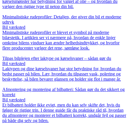
kørselsmønster har betydning for valget af olie – og hvordan du
vælger den rigtige type til netop din bil.
Minimalistiske rudeprofiler: Detaljen, der giver din bil et moderne
udtryk
Bil værksted
Minimalistiske rudeprofiler er blevet et symbol på moderne
bilæstetik. I artiklen ser vi nærmere på, hvordan de enkle linjer
omkring bilens vinduer kan ændre helhedsindtrykket, og hvorfor
flere producenter vælger det rene, sømløse look.
Tilpas bilplejen efter laktype og kørselsvaner – sådan gør du
Bil værksted
Laktypen og dine kørselsvaner har stor betydning for, hvordan du
bedst passer på bilen. Lær, hvordan du tilpasser vask, polering og
beskyttelse, så bilen bevarer glansen og holder sig flot i mange år.
Afmontering og montering af bilbatteri: Sådan gør du det sikkert og
korrekt
Bil værksted
Et bilbatteri holder ikke evigt, men du kan selv skifte det, hvis du
følger de rigtige trin. I denne guide får du praktiske råd til, hvordan
du afmonterer og monterer et bilbatteri korrekt, undgår fejl og passer
på både dig selv og bilen.