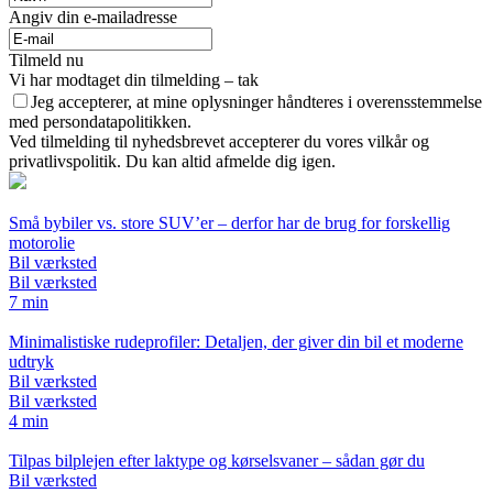
Angiv din e-mailadresse
Tilmeld nu
Vi har modtaget din tilmelding – tak
Jeg accepterer, at mine oplysninger håndteres i overensstemmelse
med persondatapolitikken.
Ved tilmelding til nyhedsbrevet accepterer du vores vilkår og
privatlivspolitik. Du kan altid afmelde dig igen.
Små bybiler vs. store SUV’er – derfor har de brug for forskellig
motorolie
Bil værksted
Bil værksted
7 min
Minimalistiske rudeprofiler: Detaljen, der giver din bil et moderne
udtryk
Bil værksted
Bil værksted
4 min
Tilpas bilplejen efter laktype og kørselsvaner – sådan gør du
Bil værksted