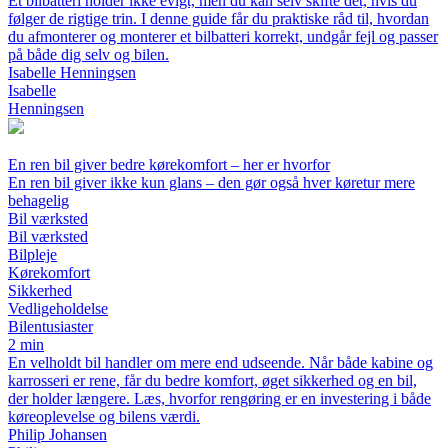
Et bilbatteri holder ikke evigt, men du kan selv skifte det, hvis du
følger de rigtige trin. I denne guide får du praktiske råd til, hvordan
du afmonterer og monterer et bilbatteri korrekt, undgår fejl og passer
på både dig selv og bilen.
Isabelle Henningsen
Isabelle
Henningsen
En ren bil giver bedre kørekomfort – her er hvorfor
En ren bil giver ikke kun glans – den gør også hver køretur mere
behagelig
Bil værksted
Bil værksted
Bilpleje
Kørekomfort
Sikkerhed
Vedligeholdelse
Bilentusiaster
2 min
En velholdt bil handler om mere end udseende. Når både kabine og
karrosseri er rene, får du bedre komfort, øget sikkerhed og en bil,
der holder længere. Læs, hvorfor rengøring er en investering i både
køreoplevelse og bilens værdi.
Philip Johansen