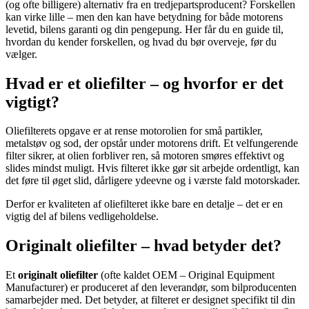
(og ofte billigere) alternativ fra en tredjepartsproducent? Forskellen
kan virke lille – men den kan have betydning for både motorens
levetid, bilens garanti og din pengepung. Her får du en guide til,
hvordan du kender forskellen, og hvad du bør overveje, før du
vælger.
Hvad er et oliefilter – og hvorfor er det
vigtigt?
Oliefilterets opgave er at rense motorolien for små partikler,
metalstøv og sod, der opstår under motorens drift. Et velfungerende
filter sikrer, at olien forbliver ren, så motoren smøres effektivt og
slides mindst muligt. Hvis filteret ikke gør sit arbejde ordentligt, kan
det føre til øget slid, dårligere ydeevne og i værste fald motorskader.
Derfor er kvaliteten af oliefilteret ikke bare en detalje – det er en
vigtig del af bilens vedligeholdelse.
Originalt oliefilter – hvad betyder det?
Et
originalt oliefilter
(ofte kaldet OEM – Original Equipment
Manufacturer) er produceret af den leverandør, som bilproducenten
samarbejder med. Det betyder, at filteret er designet specifikt til din