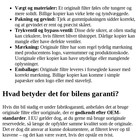
Vægt og materialer:
Et originalt filter føles ofte tungere og
mere solidt. Billige kopier kan virke lette og tyndvæggede.
Pakning og gevind:
Tjek at gummipakningen sidder korrekt,
og at gevindet er rent og præcist skåret.
Trykventil og bypass-ventil:
Disse dele sikrer, at olien stadig
kan cirkulere, hvis filteret bliver tilstoppet. Dårlige kopier kan
mangle eller have defekte ventiler.
Mærkning:
Originale filtre har som regel tydelig mærkning
med producentens logo, varenummer og produktionskode.
Uoriginale eller kopier kan have utydelige eller manglende
oplysninger.
Emballage:
Originale filtre leveres i forseglede kasser med
korrekt mærkning. Billige kopier kan komme i simple
papæsker uden logo eller med stavefejl.
Hvad betyder det for bilens garanti?
Hvis din bil stadig er under fabriksgaranti, anbefales det at bruge
originale filtre eller uoriginale, der er
godkendt efter OEM-
standarder
. I EU gælder dog, at du gerne må bruge uoriginale
reservedele, så længe de opfylder samme kvalitet som de originale.
Det er dog dit ansvar at kunne dokumentere, at filteret lever op til
kravene – og det kan være svært, hvis der opstår en tvist.