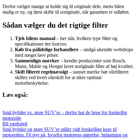
Derfor vælger mange at holde sig til originale dele, mens bilen
stadig er ny, og først skifte til uoriginale, når garantien er udløbet.
Sådan vælger du det rigtige filter
Tjek bilens manual
– her står, hvilken type filter og
specifikationer der kræves.
Køb fra pålidelige forhandlere
– undgå ukendte webshops
med meget lave priser.
Sammenlign mærker
– kendte producenter som Bosch,
Mann, Mahle og Hengst laver uoriginale filtre af høj kvalitet.
Skift filteret regelmæssigt
– uanset mærke bør oliefilteret
skiftes ved hvert olieskift for at sikre optimal
motorbeskyttelse.
Læs også:
Små bybiler vs. store SUV’er – derfor har de brug for forskellig
motorolie
Bil værksted
Små bybiler og store SUV’er stiller vidt forskellige krav til
motorolien. Få styr på, hvorfor motorens størrelse, belastning og