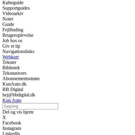
Købeguide
Supportguides
Videoarkiv
Noter
Guide
Fejlfinding
Brugeroplevelse
Job hos os
Giv et tip
Navigationslinks
Webkort
Tekster
Bibliotek
Tekstunivers
Abonnementsstrøm
KunAuto.dk
BB Digital
hej@bbdigital.dk
Kun Auto
Del og vis hjerte
X
Facebook
Instagram
LinkedIn