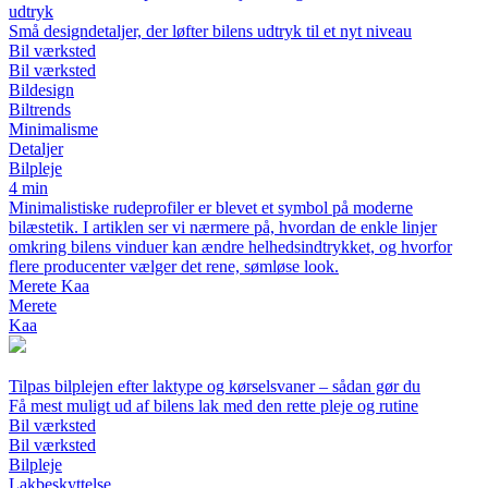
udtryk
Små designdetaljer, der løfter bilens udtryk til et nyt niveau
Bil værksted
Bil værksted
Bildesign
Biltrends
Minimalisme
Detaljer
Bilpleje
4 min
Minimalistiske rudeprofiler er blevet et symbol på moderne
bilæstetik. I artiklen ser vi nærmere på, hvordan de enkle linjer
omkring bilens vinduer kan ændre helhedsindtrykket, og hvorfor
flere producenter vælger det rene, sømløse look.
Merete Kaa
Merete
Kaa
Tilpas bilplejen efter laktype og kørselsvaner – sådan gør du
Få mest muligt ud af bilens lak med den rette pleje og rutine
Bil værksted
Bil værksted
Bilpleje
Lakbeskyttelse