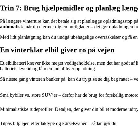
Trin 7: Brug hjælpemidler og planlæg læng
På længere vinterture kan det betale sig at planlægge opladningsstop på
automatisk
, når du nærmer dig en hurtiglader – det gør opladningen 
Med lidt planlægning kan du undgå ubehagelige overraskelser og få en m
En vinterklar elbil giver ro på vejen
Et elbilbatteri kræver ikke meget vedligeholdelse, men det har godt af
batteriets levetid og få mere ud af hver opladning.
Så næste gang vinteren banker på, kan du trygt sætte dig bag rattet – velv
Små bybiler vs. store SUV’er – derfor har de brug for forskellig motoro
Minimalistiske rudeprofiler: Detaljen, der giver din bil et moderne udtr
Tilpas bilplejen efter laktype og kørselsvaner – sådan gør du