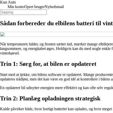
Kun Auto
Min konto
Opret bruger
Nyhedsmail
Sådan forbereder du elbilens batteri til vint
Når temperaturen falder, og frosten sætter ind, mærker mange elbilejere,
langsommere, og energitabet øges. Heldigvis kan du med nogle enkle forber
vinterkørsel.
Trin 1: Sørg for, at bilen er opdateret
Start med at tjekke, om bilens software er opdateret. Mange producenter
opdateres trådløst, men det kan være en god idé at kontrollere i bilens 
En opdateret bil udnytter energien mere effektivt og kan ofte selv regul
Trin 2: Planlæg opladningen strategisk
Kulde påvirker både, hvor hurtigt batteriet kan oplades, og hvor meget en