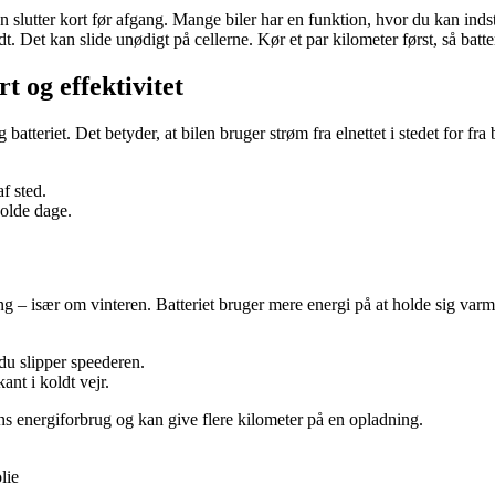
slutter kort før afgang. Mange biler har en funktion, hvor du kan indstil
oldt. Det kan slide unødigt på cellerne. Kør et par kilometer først, så batte
 og effektivitet
batteriet. Det betyder, at bilen bruger strøm fra elnettet i stedet for fra
af sted.
olde dage.
ng – især om vinteren. Batteriet bruger mere energi på at holde sig var
 du slipper speederen.
ant i koldt vejr.
ns energiforbrug og kan give flere kilometer på en opladning.
lie