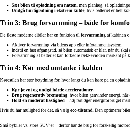
Sæt bilen til opladning om natten
, men planlæg, så opladningen 
Undgå hurtigladning i ekstrem kulde
, hvis batteriet er helt k
Trin 3: Brug forvarmning – både for komfort
De fleste moderne elbiler har en funktion til
forvarmning
af kabinen og 
Aktiver forvarmning via bilens app eller infotainmentsystem.
Indstil en fast afgangstid, så bilen automatisk er klar, når du skal 
Forvarmning af batteriet kan forbedre rækkevidden markant på k
Trin 4: Kør med omtanke i kulden
Kørestilen har stor betydning for, hvor langt du kan køre på en opladni
Kør jævnt og undgå hårde accelerationer.
Brug regenerativ bremsning
, hvor bilen genvinder energi, når
Hold en moderat hastighed
– høj fart øger energiforbruget mark
Hvis du har mulighed for det, så vælg
eco-tilstand
. Den optimerer bile
Små bybiler vs. store SUV’er – derfor har de brug for forskellig motoro