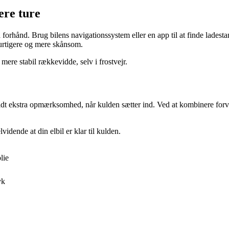
ere ture
 forhånd. Brug bilens navigationssystem eller en app til at finde lades
hurtigere og mere skånsom.
ere stabil rækkevidde, selv i frostvejr.
 lidt ekstra opmærksomhed, når kulden sætter ind. Ved at kombinere for
idende at din elbil er klar til kulden.
lie
yk