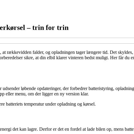
erkørsel – trin for trin
 at rækkevidden falder, og opladningen tager længere tid. Det skyldes, at
edelser sikre, at din elbil klarer vinteren bedst muligt. Her får du en tr
 udsender løbende opdateringer, der forbedrer batteristyring, opladning 
app eller menu, om der ligger en ny version klar.
ere batteriets temperatur under opladning og kørsel.
ergi det kan lagre. Derfor er det en fordel at lade bilen op, mens batter