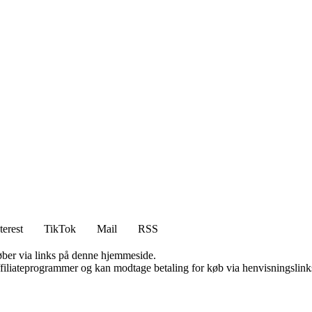
terest
TikTok
Mail
RSS
 køber via links på denne hjemmeside.
affiliateprogrammer og kan modtage betaling for køb via henvisningslinks