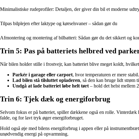
Minimalistiske rudeprofiler: Detaljen, der giver din bil et moderne udtr
Tilpas bilplejen efter laktype og kørselsvaner – sådan gør du
Afmontering og montering af bilbatteri: Sådan gør du det sikkert og ko
Trin 5: Pas på batteriets helbred ved parke
Når bilen holder stille i frostvejr, kan batteriet blive meget koldt, hv
Parkér i garage eller carport
, hvor temperaturen er mere stabil
Lad bilen stå tilsluttet opladeren
, så den kan bruge lidt strøm ti
Undgå at lade batteriet løbe helt tørt
– hold det helst mellem 2
Trin 6: Tjek dæk og energiforbrug
Selvom fokus er på batteriet, spiller dækkene også en rolle. Vinterdæk 
falde, og for lavt tryk øger energiforbruget.
Hold også øje med bilens energiforbrug i appen eller på instrumentbrætte
unødvendig energi på opvarmning.