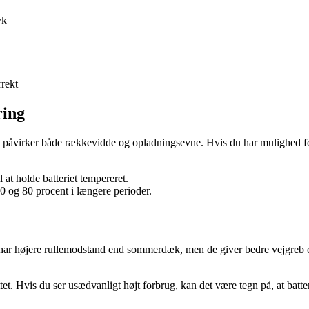
yk
rrekt
ring
ilket påvirker både rækkevidde og opladningsevne. Hvis du har mulighed fo
.
l at holde batteriet tempereret.
0 og 80 procent i længere perioder.
har højere rullemodstand end sommerdæk, men de giver bedre vejgreb og s
t. Hvis du ser usædvanligt højt forbrug, kan det være tegn på, at batteri